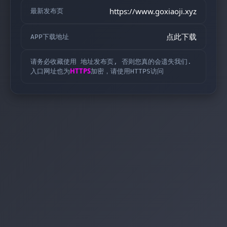
https://www.goxiaoji.xyz
最新发布页
点此下载
APP下载地址
请务必收藏使用 地址发布页, 否则您真的会遗失我们.
HTTPS
入口网址也为
加密，请使用HTTPS访问